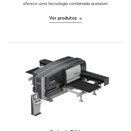
oferece uma tecnologia combinada acessível.
Processamento de valor agregado
Multi-tool indexável
Ver produtos
Garras programáveis e relocáveis
Dobra até 75 mm de altura
Automação
Carga/descarga PA
Torre compacta
Sistema para classificar em caixas
Automação TAS/WAS
Interface para robô