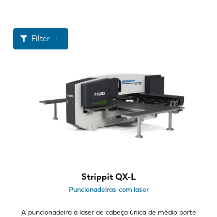
Notícias
Descubra a LVD
Experiências dos clientes
Filter
Eventos
Centro de Recursos
Tamanho da garganta
Indústrias & soluções
1500 mm
Carreiras
Força de puncionado
Contacte-nos
20 ton
30 ton
Tipos de ferramentas
Strippit QX-L
Tipo de torre - torre alta
Puncionadeiras-com laser
Tipo de torre - torre baixa
Cabeçote único – Trumpf
A puncionadeira a laser de cabeça única de médio porte