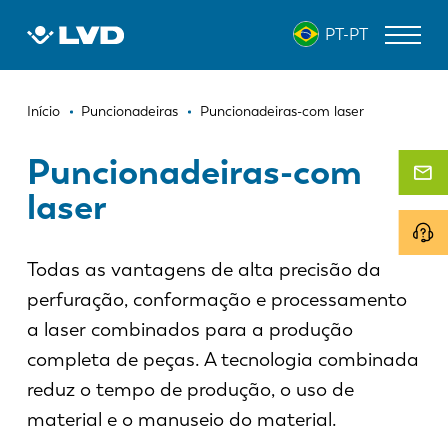
Passar
PT-PT
para
o
conteúdo
Navegação
principal
MÁQUINAS DE CORTE A LASER
Início
Puncionadeiras
Puncionadeiras-com laser
estrutural
DOBRADEIRAS
Puncionadeiras-com
laser
PANELADORAS
PUNCIONADEIRAS
Todas as vantagens de alta precisão da
GUILHOTINAS
perfuração, conformação e processamento
SOFTWARE
a laser combinados para a produção
completa de peças. A tecnologia combinada
ATENDIMENTO AO CLIENTE
reduz o tempo de produção, o uso de
Sobre a LVD
material e o manuseio do material.