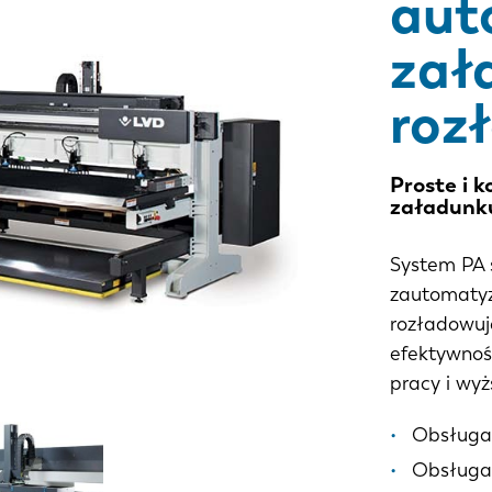
aut
zał
roz
Proste i 
załadunk
System PA 
zautomatyz
rozładowuje
efektywnoś
pracy i wy
Obsługa
Obsługa