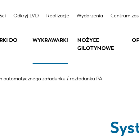
Najważniejsze
Da
DUNKU / ROZŁADUNKU PA
ści
Odkryj LVD
Realizacje
Wydarzenia
Centrum za
cechy
te
RKI DO
WYKRAWARKI
NOŻYCE
O
GILOTYNOWE
m automatycznego załadunku / rozładunku PA
Sys