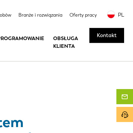
ne
Skontaktuj się z nami lub poproś o
PL
sobów
Branże i rozwiązania
Oferty pracy
chniczne
demonstrację
Kontakt
PROGRAMOWANIE
OBSŁUGA
KLIENTA
tem