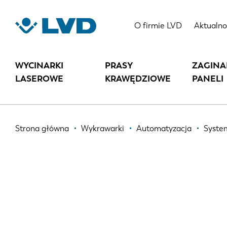
Przejdź
do
SYSTEM AUTOMATYCZNEGO ZAŁA
O firmie LVD
Aktualno
treści
WYCINARKI
PRASY
ZAGINA
LASEROWE
KRAWĘDZIOWE
PANELI
Ścieżka
Strona główna
Wykrawarki
Automatyzacja
Syste
nawigacyjna