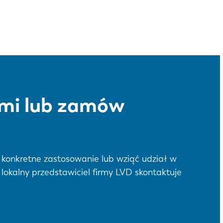
IT
ES
SK
KO
ami lub zamów
o konkretne zastosowanie lub wziąć udział w
 lokalny przedstawiciel firmy LVD skontaktuje