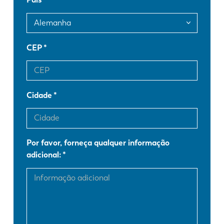
FR
EN-US
DE
IT
CEP
ES
PT-PT
Cidade
PL
SK
Por favor, forneça qualquer informação
KO
CN
adicional: