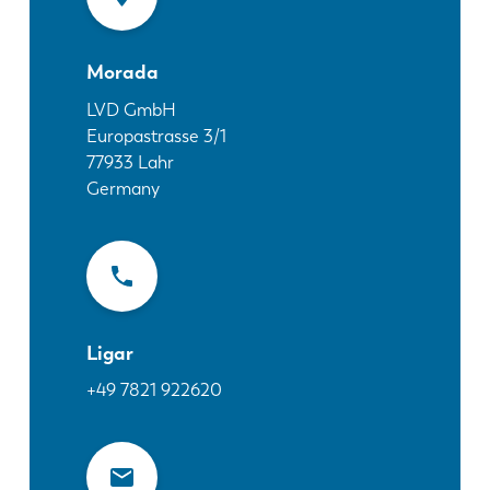
Notícias
Descubra a LVD
Morada
Experiências dos clientes
Eventos
LVD GmbH
Europastrasse 3/1
Centro de Recursos
77933
Lahr
Indústrias & soluções
Germany
Carreiras
Contacte-nos
Ligar
+49 7821 922620