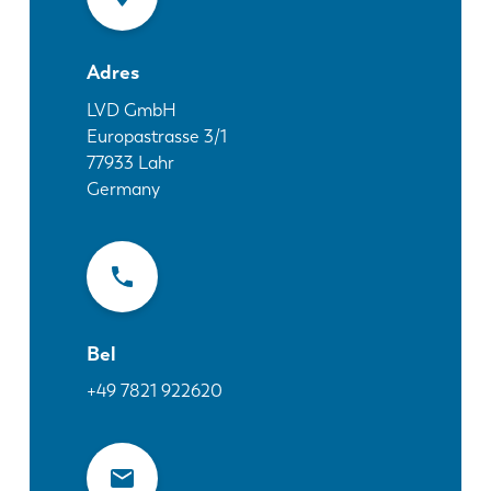
Nieuws
Ontdek LVD
Adres
Klantenverhalen
Events
LVD GmbH
Europastrasse 3/1
Kenniscentrum
77933
Lahr
Sectoren en oplossingen
Germany
Jobs
Contacteer ons
Bel
+49 7821 922620