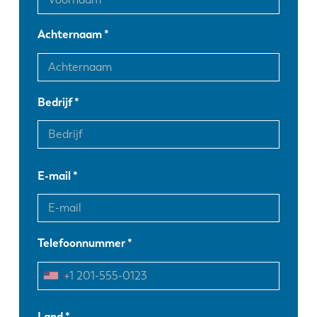
Achternaam
Bedrijf
E-mail
Telefoonnummer
EN
NL
Land