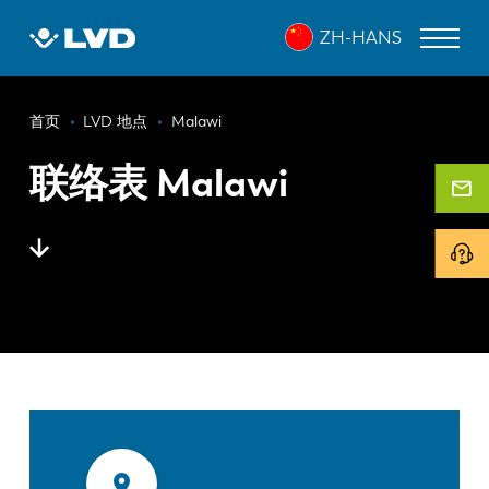
跳
ZH-HANS
转
到
主
面
要
激光切割机
首页
LVD 地点
Malawi
内
包
折弯机
容
联络表 Malawi
屑
折弯中心
冲床
剪板机
软件
客户服务
关于 LVD