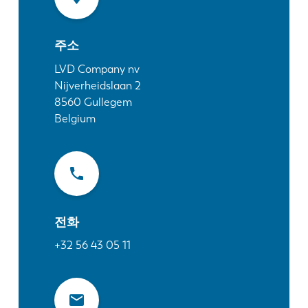
소식
LVD를발견하다
주소
고객 사례
이벤트
LVD Company nv
Nijverheidslaan 2
리소스 센터
8560
Gullegem
산업 및 솔루션
Belgium
직원 채용
문의
전화
+32 56 43 05 11