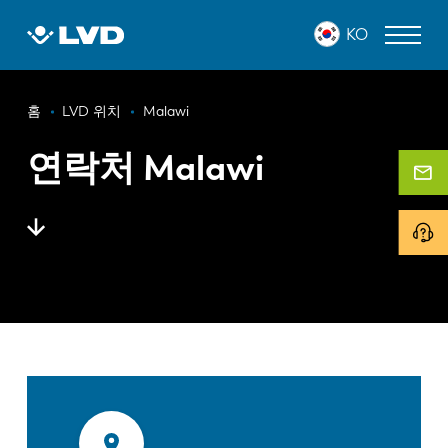
주
KO
요
콘
텐
이
츠
레이저 커팅 머신
홈
LVD 위치
Malawi
로
동
프레스 브레이크
건
연락처 Malawi
경
너
판넬 벤더
로
뛰
기
펀치 프레스
전단 기계
소프트웨어
고객 사례
LVD 정보