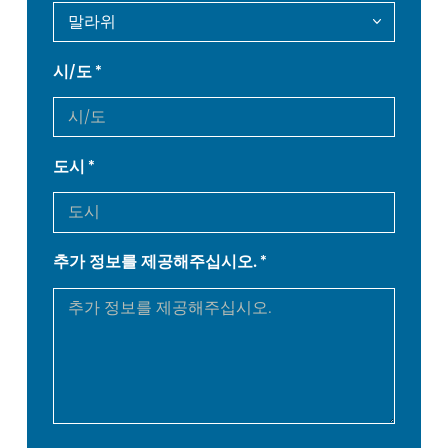
DE
IT
시/도
ES
PT-PT
도시
PL
SK
KO
CN
추가 정보를 제공해주십시오.