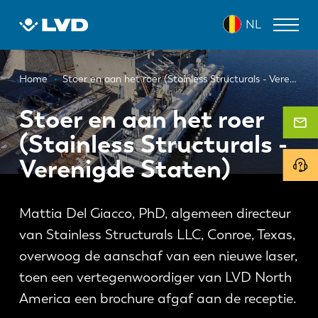
Overslaan
NL
en
naar
de
Kruimelpad
inhoud
LASERSNIJMACHINES
Home
Stoer en aan het roer (Stainless Structurals - Verenigde Staten)
gaan
AFKANTPERSEN
Stoer en aan het roer
(Stainless Structurals -
PANEELBUIGMACHINES
Verenigde Staten)
PONSMACHINES
GUILLOTINESCHAREN
Mattia Del Giacco, PhD, algemeen directeur
SOFTWARE
van Stainless Structurals LLC, Conroe, Texas,
overwoog de aanschaf van een nieuwe laser,
CUSTOMER SERVICE
toen een vertegenwoordiger van LVD North
Over LVD
America een brochure afgaf aan de receptie.