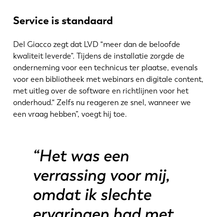
EN
NL
Service is standaard
FR
EN-US
Del Giacco zegt dat LVD “meer dan de beloofde
kwaliteit leverde”. Tijdens de installatie zorgde de
onderneming voor een technicus ter plaatse, evenals
DE
IT
voor een bibliotheek met webinars en digitale content,
met uitleg over de software en richtlijnen voor het
onderhoud.“ Zelfs nu reageren ze snel, wanneer we
ES
PT-PT
een vraag hebben”, voegt hij toe.
PL
SK
“Het was een
KO
CN
verrassing voor mij,
omdat ik slechte
ervaringen had met