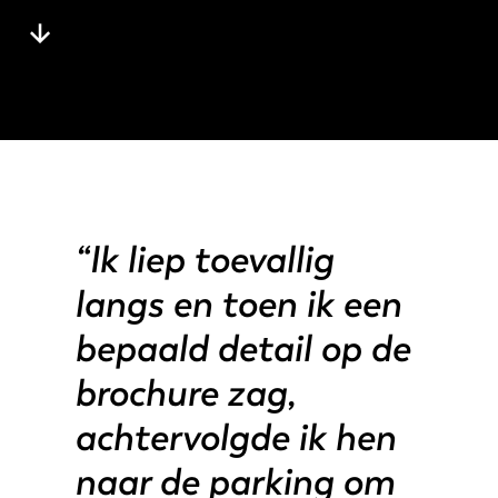
Nieuws
Ontdek LVD
Klantenverhalen
Events
Kenniscentrum
Sectoren en oplossingen
Jobs
“Ik liep toevallig
Contacteer ons
langs en toen ik een
bepaald detail op de
brochure zag,
achtervolgde ik hen
naar de parking om