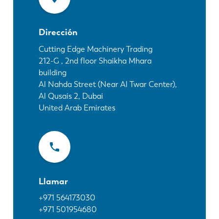
Noticias
Descubra LVD
Dirección
Testimonios
Eventos
Cutting Edge Machinery Trading
212-G , 2nd floor Shaikha Mhara
Centro de recursos
building
Industrias y soluciones
Al Nahda Street (Near Al Twar Center),
Vacantes
Al Qusais 2, Dubai
United Arab Emirates
Contacto
Llamar
+971 564173030
+971 501954680