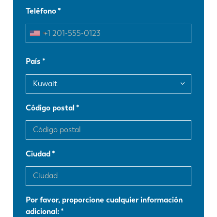
Teléfono
EN
NL
FR
EN-US
País
DE
IT
Código postal
ES
PT-PT
PL
SK
Ciudad
KO
CN
Por favor, proporcione cualquier información
adicional: