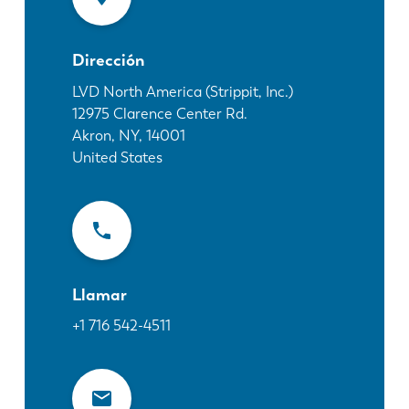
Noticias
Descubra LVD
Dirección
Testimonios
Eventos
LVD North America (Strippit, Inc.)
12975 Clarence Center Rd.
Centro de recursos
Akron, NY
,
14001
Industrias y soluciones
United States
Vacantes
Contacto
Llamar
+1 716 542-4511