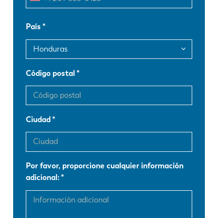
EN
NL
País
FR
EN-US
DE
IT
Código postal
ES
PT-PT
Ciudad
PL
SK
KO
CN
Por favor, proporcione cualquier información
adicional: