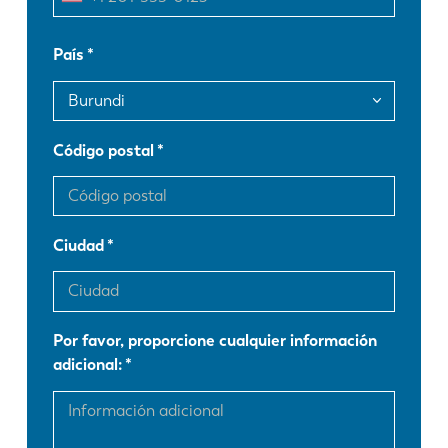
EN
NL
País
FR
EN-US
DE
IT
Código postal
ES
PT-PT
Ciudad
PL
SK
KO
CN
Por favor, proporcione cualquier información
adicional: