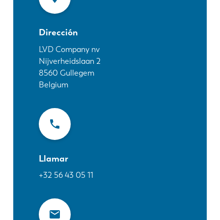
Noticias
Descubra LVD
Dirección
Testimonios
Eventos
LVD Company nv
Nijverheidslaan 2
Centro de recursos
8560
Gullegem
Industrias y soluciones
Belgium
Vacantes
Contacto
Llamar
+32 56 43 05 11