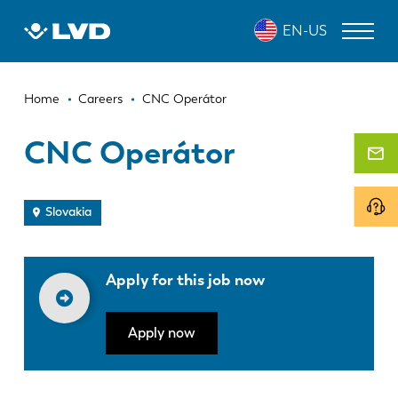
Skip
EN-US
to
main
content
Breadcrumb
LASER CUTTING MACHINES
Home
Careers
CNC Operátor
PRESS BRAKES
CNC Operátor
PANEL BENDERS
PUNCH PRESSES
Slovakia
SHEARING MACHINES
Apply for this job now
SOFTWARE
CUSTOMER SERVICE
Apply now
About LVD