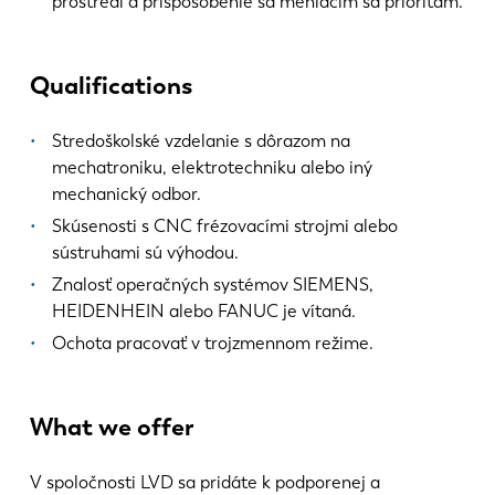
prostredí a prispôsobenie sa meniacim sa prioritám.
Qualifications
Stredoškolské vzdelanie s dôrazom na
mechatroniku, elektrotechniku alebo iný
EN
NL
mechanický odbor.
Skúsenosti s CNC frézovacími strojmi alebo
sústruhami sú výhodou.
FR
EN-US
Znalosť operačných systémov SIEMENS,
HEIDENHEIN alebo FANUC je vítaná.
DE
IT
Ochota pracovať v trojzmennom režime.
ES
PT-PT
What we offer
PL
SK
V spoločnosti LVD sa pridáte k podporenej a