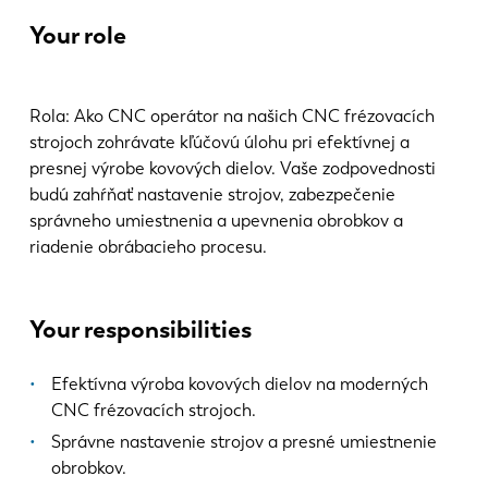
News
Your role
Discover LVD
Customer stories
Events
Rola: Ako CNC operátor na našich CNC frézovacích
Resource center
strojoch zohrávate kľúčovú úlohu pri efektívnej a
presnej výrobe kovových dielov. Vaše zodpovednosti
Industries & solutions
budú zahŕňať nastavenie strojov, zabezpečenie
Careers
správneho umiestnenia a upevnenia obrobkov a
riadenie obrábacieho procesu.
Contact us
Your responsibilities
Efektívna výroba kovových dielov na moderných
CNC frézovacích strojoch.
Správne nastavenie strojov a presné umiestnenie
obrobkov.