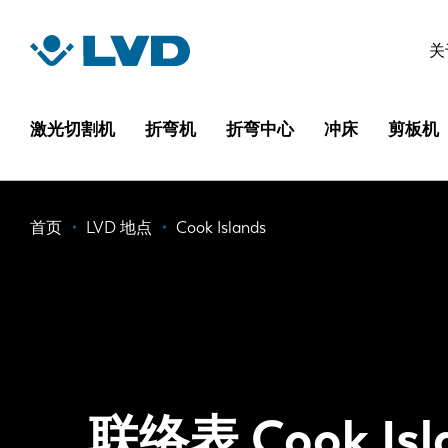
跳
转
关
到
主
要
激光切割机
折弯机
折弯中心
冲床
剪板机
内
容
面
首页
LVD 地点
Cook Islands
包
屑
联络表 Cook Isl