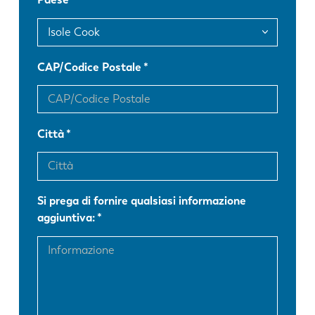
FR
EN-US
DE
IT
CAP/Codice Postale
ES
PT-PT
Città
PL
SK
KO
CN
Si prega di fornire qualsiasi informazione
aggiuntiva: