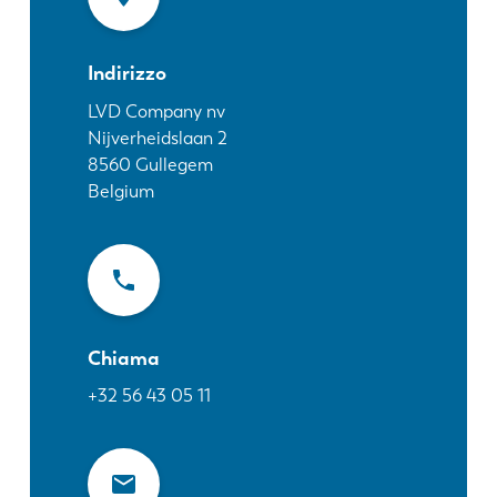
Notizie
Scopri LVD
Indirizzo
Storie di clienti
Eventi
LVD Company nv
Nijverheidslaan 2
Centro risorse
8560
Gullegem
Settori e soluzioni
Belgium
Lavora con noi
Contattateci
Chiama
+32 56 43 05 11