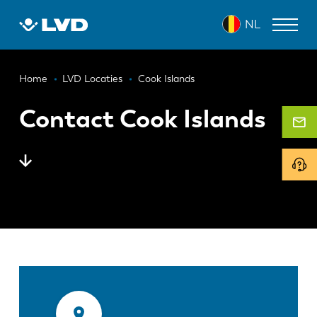
Overslaan
NL
en
naar
de
Kruimelpad
inhoud
LASERSNIJMACHINES
Home
LVD Locaties
Cook Islands
gaan
AFKANTPERSEN
Contact Cook Islands
PANEELBUIGMACHINES
PONSMACHINES
GUILLOTINESCHAREN
SOFTWARE
CUSTOMER SERVICE
Over LVD