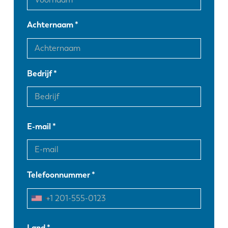
Achternaam
Bedrijf
E-mail
Telefoonnummer
EN
NL
Land