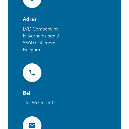
Nieuws
Ontdek LVD
Adres
Klantenverhalen
Events
LVD Company nv
Nijverheidslaan 2
Kenniscentrum
8560
Gullegem
Sectoren en oplossingen
Belgium
Jobs
Contacteer ons
Bel
+32 56 43 05 11