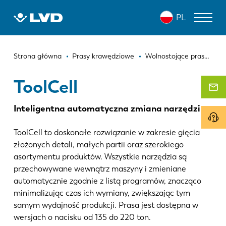
Przejdź
TOOLCELL
PL
do
treści
Ścieżka
WYCINARKI LASEROWE
Strona główna
Prasy krawędziowe
Wolnostojące prasy krawędziowe
nawigacyjna
PRASY KRAWĘDZIOWE
ToolCell
ZAGINARKI DO PANELI
Inteligentna automatyczna zmiana narzędzi
WYKRAWARKI
ToolCell to doskonałe rozwiązanie w zakresie gięcia
NOŻYCE GILOTYNOWE
złożonych detali, małych partii oraz szerokiego
asortymentu produktów. Wszystkie narzędzia są
OPROGRAMOWANIE
przechowywane wewnątrz maszyny i zmieniane
automatycznie zgodnie z listą programów, znacząco
OBSŁUGA KLIENTA
minimalizując czas ich wymiany, zwiększając tym
samym wydajność produkcji. Prasa jest dostępna w
O firmie LVD
wersjach o nacisku od 135 do 220 ton.