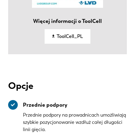
DE
IT
Więcej informacji o ToolCell
ES
PT-PT
ToolCell_PL
PL
SK
KO
CN
Opcje
Przednie podpory
Przednie podpory na prowadnicach umożliwiają
szybkie pozycjonowanie wzdłuż całej długości
linii gięcia.