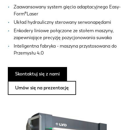
Aktualności
Zaawansowany system gięcia adaptacyjnego Easy-
Odkryj LVD
Form®Laser
Realizacje
Układ hydrauliczny sterowany serwonapędami
Wydarzenia
Enkodery liniowe połączone ze stołem maszyny,
Centrum zasobów
zapewniające precyzję pozycjonowania suwaka
Inteligentna fabryka - maszyna przystosowana do
Branże i rozwiązania
Przemysłu 4.0
Oferty pracy
Skontaktuj się z nami
Kontakt
Umów się na prezentację