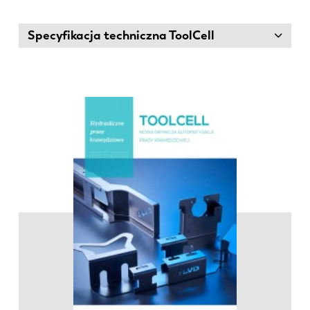
Specyfikacja techniczna ToolCell
EN
NL
FR
EN-US