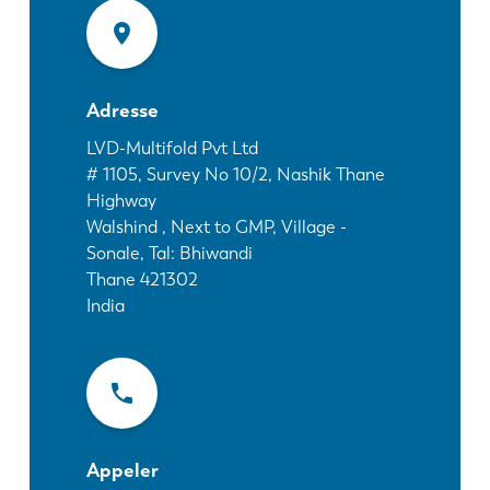
Actualités
Découvrez LVD
Témoignages
Événements
Adresse
Centre des ressources
LVD-Multifold Pvt Ltd
# 1105, Survey No 10/2, Nashik Thane
Secteurs et solutions
Highway
Carrières
Walshind , Next to GMP, Village -
Sonale, Tal: Bhiwandi
Thane
421302
Contactez nous
India
Appeler