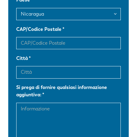
FR
EN-US
DE
IT
CAP/Codice Postale
ES
PT-PT
Città
PL
SK
KO
CN
Si prega di fornire qualsiasi informazione
aggiuntiva: