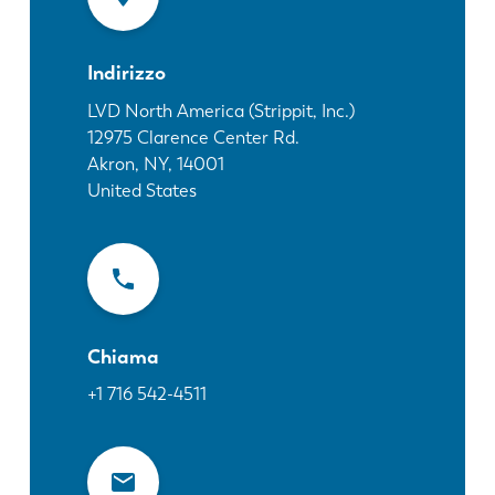
Notizie
Scopri LVD
Indirizzo
Storie di clienti
Eventi
LVD North America (Strippit, Inc.)
12975 Clarence Center Rd.
Centro risorse
Akron, NY
,
14001
Settori e soluzioni
United States
Lavora con noi
Contattateci
Chiama
+1 716 542-4511