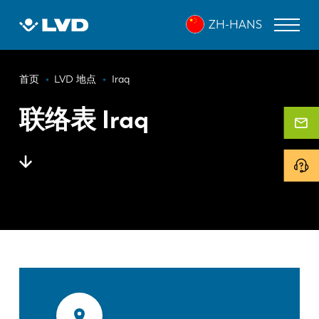
跳
ZH-HANS
转
到
主
面
要
激光切割机
首页
LVD 地点
Iraq
内
包
折弯机
容
联络表 Iraq
屑
折弯中心
冲床
剪板机
软件
客户服务
关于 LVD