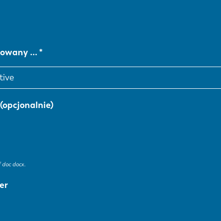
sowany …
 (opcjonalnie)
 doc docx.
er
NL
FR
IT
ES