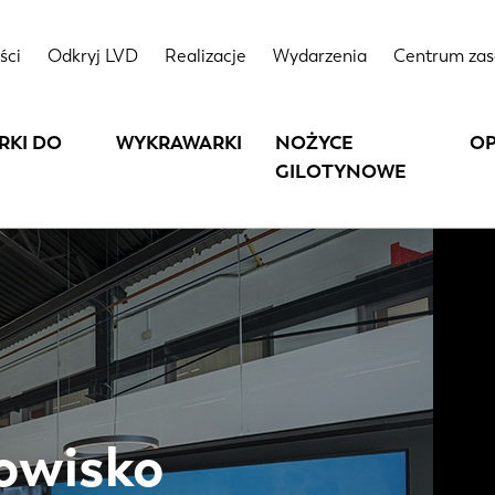
ści
Odkryj LVD
Realizacje
Wydarzenia
Centrum za
RKI DO
WYKRAWARKI
NOŻYCE
O
GILOTYNOWE
nowisko