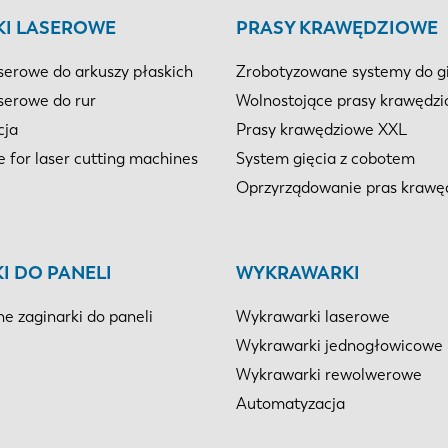
KI LASEROWE
PRASY KRAWĘDZIOWE
serowe do arkuszy płaskich
Zrobotyzowane systemy do g
serowe do rur
Wolnostojące prasy krawędz
cja
Prasy krawędziowe XXL
e for laser cutting machines
System gięcia z cobotem
Oprzyrządowanie pras krawę
I DO PANELI
WYKRAWARKI
e zaginarki do paneli
Wykrawarki laserowe
Wykrawarki jednogłowicowe
Wykrawarki rewolwerowe
Automatyzacja