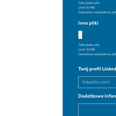
Tylko jeden plik.
Limit 10 MB.
Dozwolone rozszerzenia: pdf
PL
Inne pliki
Tylko jeden plik.
Limit 10 MB.
Dozwolone rozszerzenia: pdf
Twój
Twój profil Linke
profil
LinkedIn
(opcjonalnie)
Dodatkowe inform