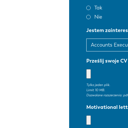
Tak
Nie
Jestem zaintere
Prześlij swoje CV
Tylko jeden plik.
Limit 10 MB.
Dozwolone rozszerzenia: pdf
Motivational lett
EN
DE