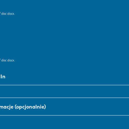
 doc docx.
SK
KO
 doc docx.
dIn
acje (opcjonalnie)