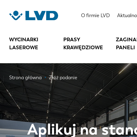
Przejdź
do
O firmie LVD
Aktualno
treści
WYCINARKI
PRASY
ZAGINA
LASEROWE
KRAWĘDZIOWE
PANELI
Ścieżka
Strona główna
Złóż podanie
nawigacyjna
Aplikuj na sta