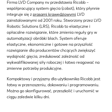
Aktualności
Firma LVD Company nv przedstawia Ricobb –
Odkryj LVD
współpracujący system gięcia (cobot), który płynnie
integruje się z
prasami krawędziowymi
LVD
Realizacje
zainstalowanymi od 2001 roku. Stworzony przez LVD
Wydarzenia
Robotic Solutions (LRS), Ricobb to elastyczne i
Centrum zasobów
opłacalne rozwiązanie, które zmienia reguły gry w
automatyzacji obróbki blach. System oferuje
Branże i rozwiązania
elastyczne, ekonomiczne i gotowe na przyszłość
Oferty pracy
rozwiązanie dla producentów chcących zwiększyć
wydajność gięcia, zredukować zależność od
wykwalifikowanej siły roboczej i łatwo reagować na
Kontakt
zmienne potrzeby produkcyjne.
Kompaktowy i przyjazny dla użytkownika Ricobb jest
łatwy w przenoszeniu, dokowaniu i programowaniu.
Można go skonfigurować, przeszkolić i uruchomić w
ciągu zaledwie kilku dni.