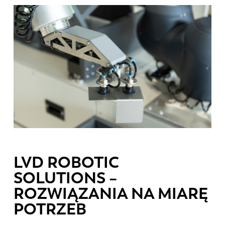
EN
NL
FR
DE
IT
ES
PT-PT
PL
SK
KO
LVD ROBOTIC
SOLUTIONS –
CN
ROZWIĄZANIA NA MIARĘ
POTRZEB