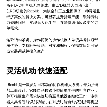
最新消息
所有LVD折弯机无缝集成。由LVD机器人自动化部门
探索 LVD
(LRS)研发的Ricobb，为钣金加工企业提供了一种灵活且
客户案例
经济高效的解决方案，可显著提升折弯产能、缓解劳动
力短缺问题、实现无人化生产，并能快速适应多变的订
展会活动
单需求。
资源中心
行业和解决方案
这款结构紧凑、操作简便的协作机器人系统具备快速部
署优势，支持轻松移动、对接和编程，仅需数日即可完
招贤纳士
成安装调试并投入生产
联系我们
灵活机动 快速适配
Ricobb是一款灵活可移动的协作机器人系统，专为折弯
加工而设计。它能自动接管小型简单零件的折弯作业，
并可根据生产需求快速切换至其他设备继续工作。该机
器人具备智能识别功能，在对接时能自动识别折弯机型