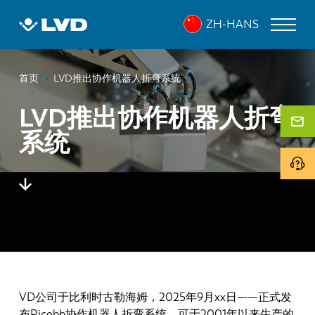
跳
ZH-HANS
转
到
主
面
要
激光切割机
首页
LVD推出协作机器人折弯系统
内
包
折弯机
容
LVD推出协作机器人折弯
屑
系统
折弯中心
冲床
剪板机
软件
客户服务
关于 LVD
VD公司于比利时古勒海姆，2025年9月xx日——正式发
布Ricobb协作机器人折弯系统，可于2001年以来生产的