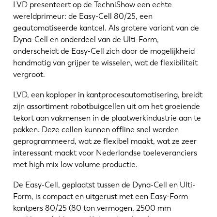
Nieuws
LVD presenteert op de TechniShow een echte
Ontdek LVD
wereldprimeur: de Easy-Cell 80/25, een
geautomatiseerde kantcel. Als grotere variant van de
Klantenverhalen
Dyna-Cell en onderdeel van de Ulti-Form,
Events
onderscheidt de Easy-Cell zich door de mogelijkheid
Kenniscentrum
handmatig van grijper te wisselen, wat de flexibiliteit
vergroot.
Sectoren en oplossingen
Jobs
LVD, een koploper in kantprocesautomatisering, breidt
zijn assortiment robotbuigcellen uit om het groeiende
tekort aan vakmensen in de plaatwerkindustrie aan te
Contacteer ons
pakken. Deze cellen kunnen offline snel worden
geprogrammeerd, wat ze flexibel maakt, wat ze zeer
interessant maakt voor Nederlandse toeleveranciers
met high mix low volume productie.
De Easy-Cell, geplaatst tussen de Dyna-Cell en Ulti-
Form, is compact en uitgerust met een Easy-Form
kantpers 80/25 (80 ton vermogen, 2500 mm