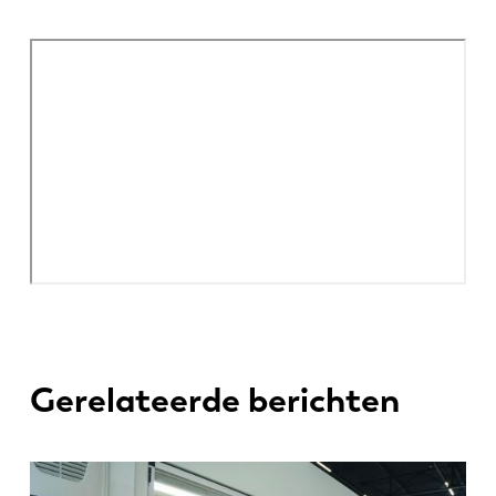
Gerelateerde berichten
EN
NL
FR
EN-US