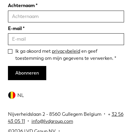
Achternaam
E-mail
Ik ga akoord met
privacybeleid
en geef
toestemming om mijn gegevens te verwerken.
Abonneren
NL
Nijverheidslaan 2 - 8560 Gullegem Belgium • +
32 56
43 05 11
•
info@lvdgroup.com
©2026
LVD Group NV