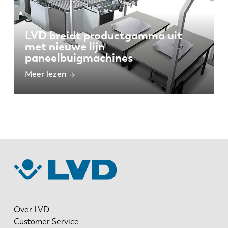
LVD breidt productgamma uit
met nieuwe lijn
paneelbuigmachines
Meer lezen
Over LVD
Customer Service