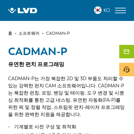
주
CADMAN-P
KO
요
콘
텐
이
츠
레이저 커팅 머신
홈
소프트웨어
CADMAN-P
로
동
프레스 브레이크
건
CADMAN-P
경
너
판넬 벤더
로
뛰
유연한 펀치 프로그래밍
기
펀치 프레스
CADMAN-P는 가장 복잡한 2D 및 3D 부품도 처리할 수
전단 기계
있는 강력한 펀치 CAM 소프트웨어입니다. CADMAN-P
는 복잡한 펀칭, 포밍, 벤딩 및 테이핑, 도구 변경 및 시퀀
소프트웨어
싱 최적화를 통한 고급 네스팅, 유연한 자동화(FA-P)를
위한 픽 및 정렬 작업, 스트립핏 펀치-레이저 프로그래밍
고객 사례
을 위한 완벽한 지원을 제공합니다.
LVD 정보
기계별로 사전 구성 및 최적화