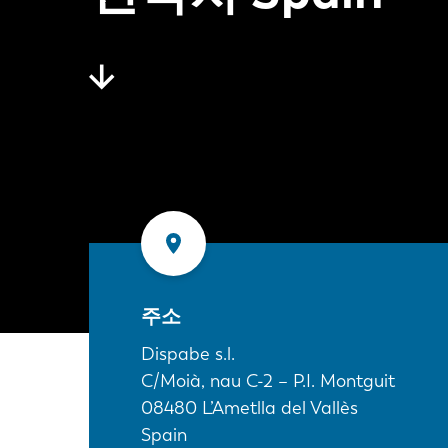
주소
Dispabe s.l.
C/Moià, nau C-2 – P.I. Montguit
08480
L’Ametlla del Vallès
Spain