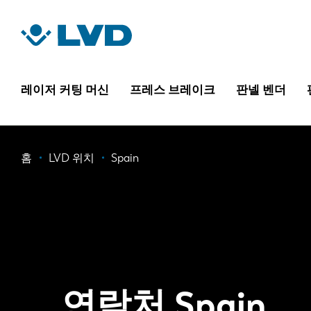
주
요
콘
텐
츠
레이저 커팅 머신
프레스 브레이크
판넬 벤더
로
건
너
이
홈
LVD 위치
Spain
뛰
기
동
경
로
연락처 Spain