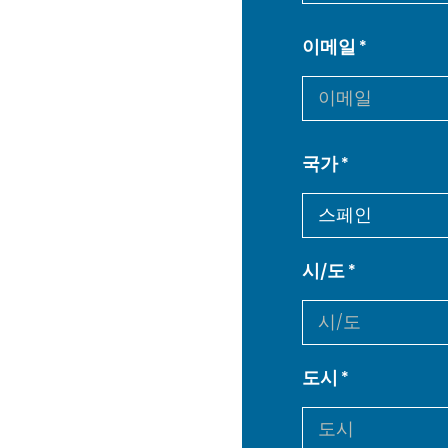
이메일
국가
시/도
도시