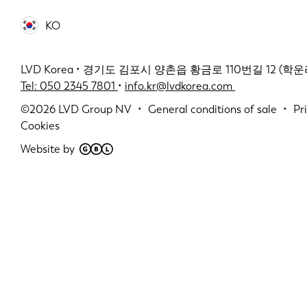
KO
LVD Korea • 경기도 김포시 양촌읍 황금로 110번길 12 (학운리 2
Tel: 050 2345 7801
•
info.kr@lvdkorea.com
©2026
LVD Group NV
General conditions of sale
Pr
Cookies
Website by