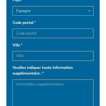
FR
EN-US
DE
IT
Code postal
ES
PT-PT
Ville
PL
SK
Veuillez indiquer toute information
KO
CN
supplémentaire :