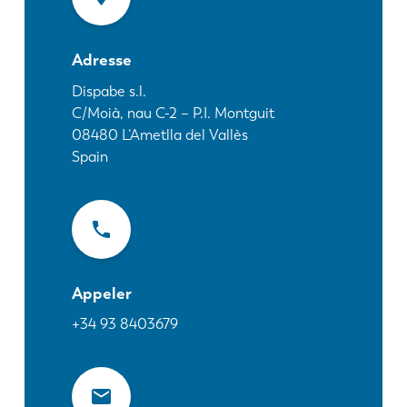
Actualités
Découvrez LVD
Adresse
Témoignages
Événements
Dispabe s.l.
C/Moià, nau C-2 – P.I. Montguit
Centre des ressources
08480
L’Ametlla del Vallès
Secteurs et solutions
Spain
Carrières
Contactez nous
Appeler
+34 93 8403679