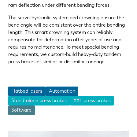
ES
PT-PT
ram deflection under different bending forces.
The servo-hydraulic system and crowning ensure the
PL
SK
bend angle will be consistent over the entire bending
length. This smart crowning system can reliably
compensate for deformation after years of use and
KO
CN
requires no maintenance. To meet special bending
requirements, we custom-build heavy-duty tandem
press brakes of similar or dissimilar tonnage.
Flatbed lasers
Automation
Stand-alone press brakes
XXL press brakes
Software