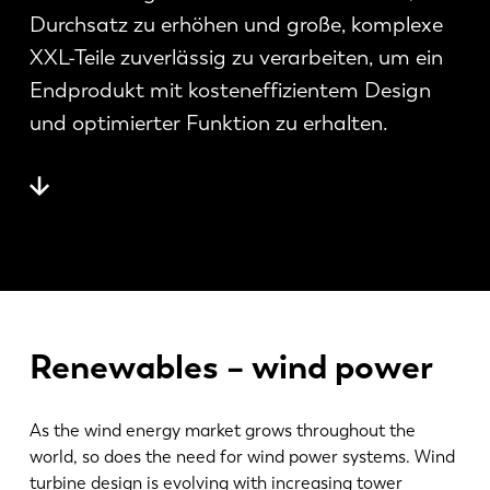
News
Durchsatz zu erhöhen und große, komplexe
LVD entdecken
XXL-Teile zuverlässig zu verarbeiten, um ein
Erfolgsgeschichten
Endprodukt mit kosteneffizientem Design
Events
und optimierter Funktion zu erhalten.
Ressourcencenter
Branchen & Lösungen
Karriere
Kontakt
Renewables – wind power
As the wind energy market grows throughout the
world, so does the need for wind power systems. Wind
turbine design is evolving with increasing tower