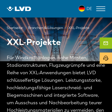
Direkt
DE
zum
Inhalt
Pfadnavigation
LASERSCHNEIDANLAGEN
Startseite
Branchen & Lösungen
XXL-Projekte
ABKANTPRESSEN
XXL-Projekte
SCHWENKBIEGEZENTRUM
Für Windkraftanlagen, hohe Masten,
STANZPRESSEN
Stadionstrukturen, Flugzeugrümpfe und eine
TAFELSCHEREN
Reihe von XXL-Anwendungen bietet LVD
schlüsselfertige Lösungen. Leistungsstarke,
SOFTWARE
hochleistungsfähige Laserschneid- und
KUNDENDIENST
Biegemaschinen und integrierte Software,
um Ausschuss und Nachbearbeitung teurer
Über LVD
Hochleistungsmaterialien zu vermeiden, den