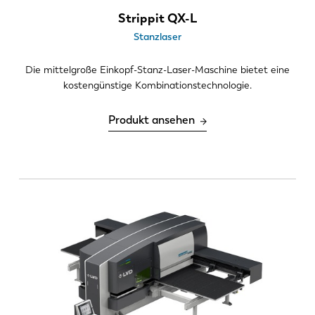
Werkzeugbestückungsstile
Strippit QX-L
Stanzlaser
Revolverstil – Dickrevolver
Revolverstil – Dünnrevolver
Die mittelgroße Einkopf-Stanz-Laser-Maschine bietet eine
Einzelkopf – Trumpf
kostengünstige Kombinationstechnologie.
Wertschöpfende Verarbeitung
Produkt ansehen
Indexierbares Multiwerkzeug
Programmierbare und versetzbare
Klemmen
Biegungen bis zu 75 mm Höhe
Automatisierung
PA Beladung/Entladung
Kompaktturm
Behälter-Sortiersystem
TAS/WAS-Automatisierung