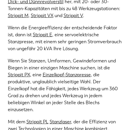
Dick- und Dünnrevolverstil
her, mit 20- oder 30-
Tonnen-Kapazitäten mit bis zu 48 Werkzeugstationen:
Strippit M
,
Strippit VX
und
Strippit V
.
Wenn die Energieeffizienz der entscheidende Faktor
ist, dann ist
Strippit E
, eine servoelektrische
Stanzpresse, mit einem sehr geringen Stromverbrauch
von ungefähr 20 kVA Ihre Lösung.
Wenn Sie Stanzen, Umformen, Gewindeformen und
Biegen in einer einzigen Maschine suchen, ist die
Strippit PX
, eine
Einzelkopf-Stanzpresse
, die
produktive, unglaublich vielseitige Wahl. Der
Einzelkopf hat die Fähigkeit, jedes Werkzeug um 360
Grad zu drehen und jedes Werkzeug in jedem
beliebigen Winkel an jeder Stelle des Blechs
einzusetzen.
Mit dem
Strippit PL
Stanzlaser
, der die Effizienz von
zwei Technologien in einer Maschine kombiniert,