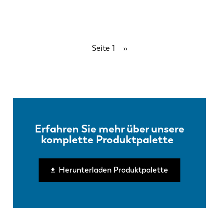
Seitennummerierung
Seite 1
Nächste
››
Seite
Erfahren Sie mehr über unsere
komplette Produktpalette
Herunterladen Produktpalette