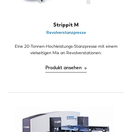
DE
IT
Strippit M
ES
PT-PT
Revolverstanzpresse
PL
SK
Eine 20-Tonnen-Hochleistungs-Stanzpresse mit einem
vielseitigen Mix an Revolverstationen.
KO
CN
Produkt ansehen