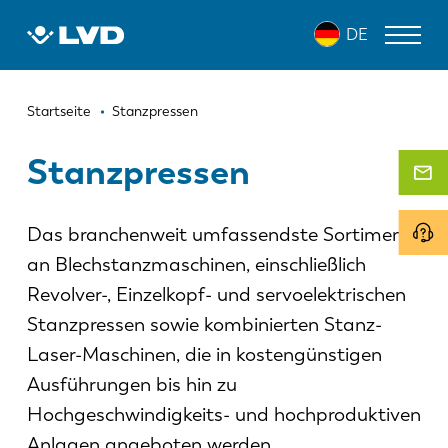
Direkt
DE
zum
Inhalt
Pfadnavigation
LASERSCHNEIDANLAGEN
Startseite
Stanzpressen
ABKANTPRESSEN
Stanzpressen
SCHWENKBIEGEZENTRUM
Das branchenweit umfassendste Sortiment
STANZPRESSEN
an Blechstanzmaschinen, einschließlich
TAFELSCHEREN
Revolver-, Einzelkopf- und servoelektrischen
SOFTWARE
Stanzpressen sowie kombinierten Stanz-
Laser-Maschinen, die in kostengünstigen
KUNDENDIENST
Ausführungen bis hin zu
Hochgeschwindigkeits- und hochproduktiven
Über LVD
Anlagen angeboten werden.