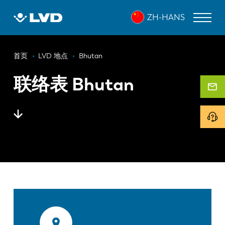
跳
ZH-HANS
转
到
主
面
要
激光切割机
首页
LVD 地点
Bhutan
内
包
折弯机
容
联络表 Bhutan
屑
折弯中心
冲床
剪板机
软件
客户服务
关于 LVD