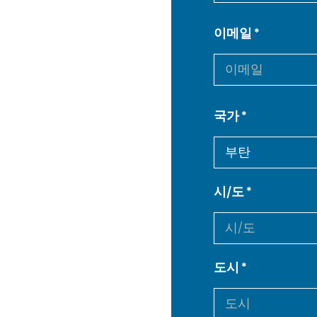
이메일
국가
시/도
도시