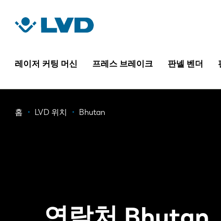
주
요
콘
텐
츠
레이저 커팅 머신
프레스 브레이크
판넬 벤더
로
건
너
이
홈
LVD 위치
Bhutan
뛰
기
동
경
로
연락처 Bhutan