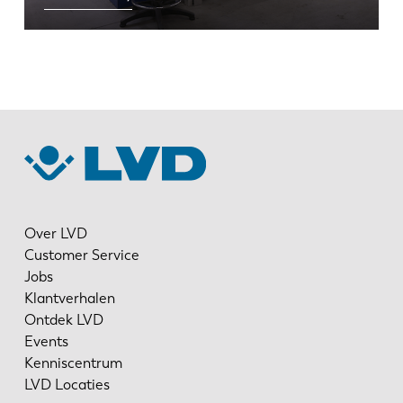
EN
NL
FR
EN-US
DE
IT
Over LVD
ES
PT-PT
Customer Service
Jobs
Klantverhalen
PL
SK
Ontdek LVD
Events
KO
CN
Kenniscentrum
LVD Locaties