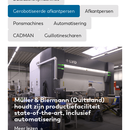
Nieuws
Ontdek LVD
Gerobotiseerde afkantpersen
Afkantpersen
Klantenverhalen
Ponsmachines
Automatisering
Events
CADMAN
Guillotinescharen
Kenniscentrum
Sectoren en oplossingen
Jobs
Contacteer ons
Müller & Biermann (Duitsland)
houdt zijn productiefaciliteit
state-of-the-art, inclusief
automatisering
Meer lezen