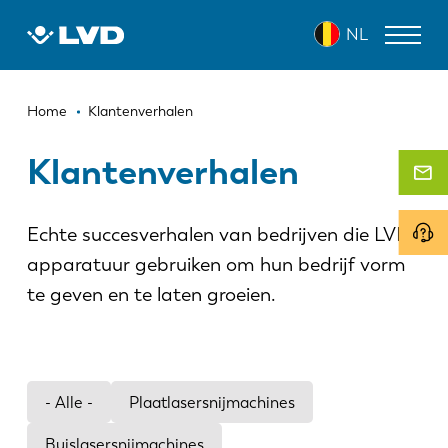
Overslaan
NL
en
naar
de
Kruimelpad
inhoud
LASERSNIJMACHINES
Home
Klantenverhalen
gaan
AFKANTPERSEN
Klantenverhalen
PANEELBUIGMACHINES
Echte succesverhalen van bedrijven die LVD-
PONSMACHINES
apparatuur gebruiken om hun bedrijf vorm
GUILLOTINESCHAREN
te geven en te laten groeien.
SOFTWARE
CUSTOMER SERVICE
- Alle -
Plaatlasersnijmachines
Over LVD
Buislasersnijmachines