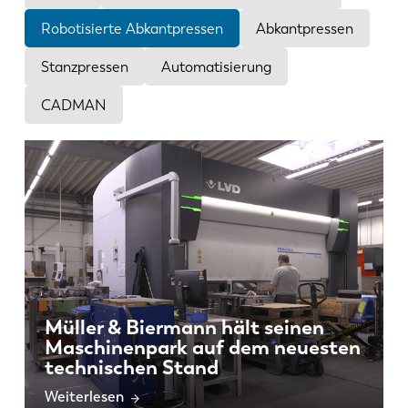
News
Robotisierte Abkantpressen
Abkantpressen
LVD entdecken
Erfolgsgeschichten
Stanzpressen
Automatisierung
Events
CADMAN
Ressourcencenter
Branchen & Lösungen
Karriere
Kontakt
Müller & Biermann hält seinen
Maschinenpark auf dem neuesten
technischen Stand
Weiterlesen