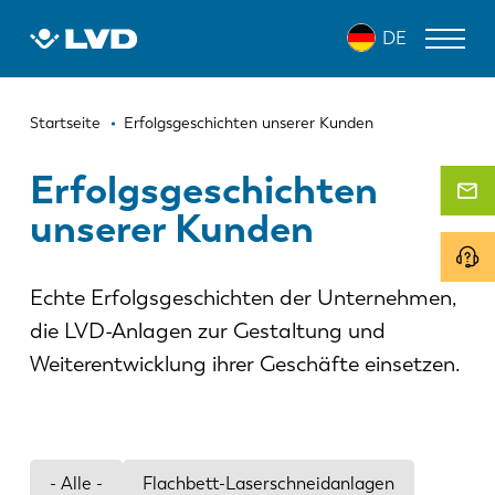
Direkt
DE
zum
Inhalt
Pfadnavigation
LASERSCHNEIDANLAGEN
Startseite
Erfolgsgeschichten unserer Kunden
ABKANTPRESSEN
Erfolgsgeschichten
unserer Kunden
SCHWENKBIEGEZENTRUM
STANZPRESSEN
Echte Erfolgsgeschichten der Unternehmen,
TAFELSCHEREN
die LVD-Anlagen zur Gestaltung und
SOFTWARE
Weiterentwicklung ihrer Geschäfte einsetzen.
KUNDENDIENST
Über LVD
- Alle -
Flachbett-Laserschneidanlagen