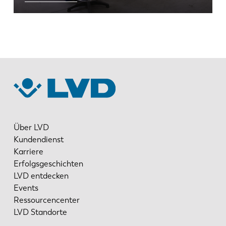
EN
NL
FR
EN-US
DE
IT
Über LVD
Kundendienst
ES
PT-PT
Karriere
Erfolgsgeschichten
PL
SK
LVD entdecken
Events
Ressourcencenter
KO
CN
LVD Standorte