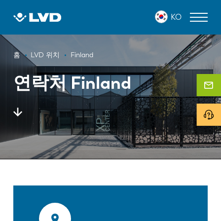
주
KO
요
콘
텐
이
츠
레이저 커팅 머신
홈
LVD 위치
Finland
로
동
프레스 브레이크
건
연락처 Finland
경
너
판넬 벤더
로
뛰
기
펀치 프레스
전단 기계
소프트웨어
고객 사례
LVD 정보