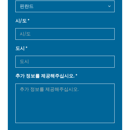
DE
IT
시/도
ES
PT-PT
도시
PL
SK
KO
CN
추가 정보를 제공해주십시오.