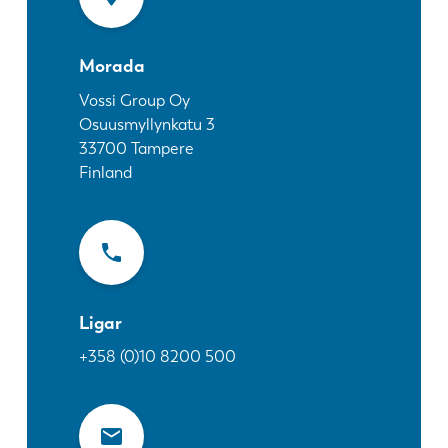
Notícias
Descubra a LVD
Morada
Experiências dos clientes
Eventos
Vossi Group Oy
Osuusmyllynkatu 3
Centro de Recursos
33700
Tampere
Indústrias & soluções
Finland
Carreiras
Contacte-nos
Ligar
+358 (0)10 8200 500