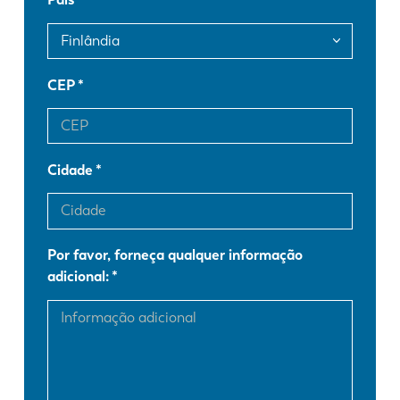
FR
EN-US
DE
IT
CEP
ES
PT-PT
Cidade
PL
SK
Por favor, forneça qualquer informação
KO
CN
adicional: