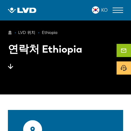
주
KO
요
콘
텐
이
츠
레이저 커팅 머신
홈
LVD 위치
Ethiopia
로
동
프레스 브레이크
건
연락처 Ethiopia
경
너
판넬 벤더
로
뛰
기
펀치 프레스
전단 기계
소프트웨어
고객 사례
LVD 정보