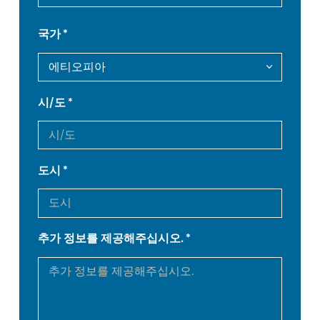
FR
EN-US
국가
DE
IT
시/도
ES
PT-PT
PL
SK
도시
KO
CN
추가 정보를 제공해주십시오.