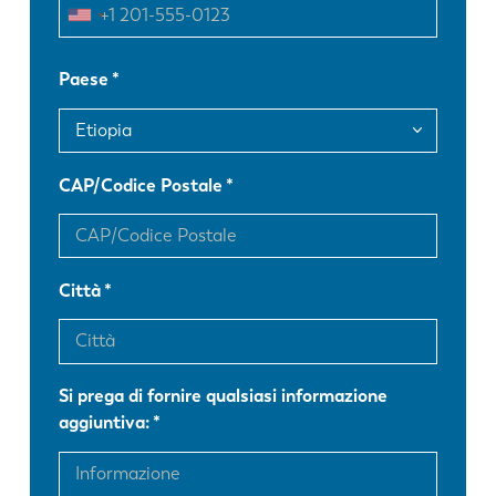
FR
EN-US
Paese
DE
IT
CAP/Codice Postale
ES
PT-PT
PL
SK
Città
KO
CN
Si prega di fornire qualsiasi informazione
aggiuntiva: