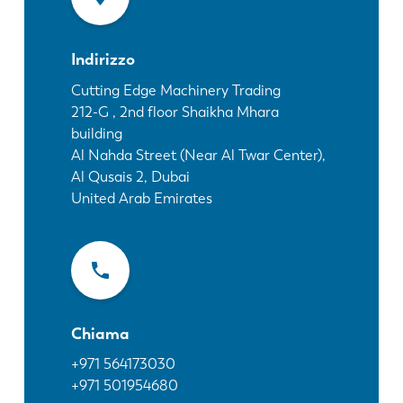
Notizie
Scopri LVD
Indirizzo
Storie di clienti
Eventi
Cutting Edge Machinery Trading
212-G , 2nd floor Shaikha Mhara
Centro risorse
building
Settori e soluzioni
Al Nahda Street (Near Al Twar Center),
Lavora con noi
Al Qusais 2, Dubai
United Arab Emirates
Contattateci
Chiama
+971 564173030
+971 501954680