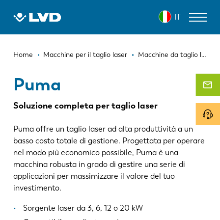
Salta
PUMA
IT
al
contenuto
principale
Briciole
MACCHINE PER IL TAGLIO LASER
Home
Macchine per il taglio laser
Macchine da taglio laser a superficie plana
di
PRESSE PIEGATRICI
Puma
pane
PANNELLATRICI
Soluzione completa per taglio laser
PUNZONATRICI
Puma offre un taglio laser ad alta produttività a un
CESOIE
basso costo totale di gestione. Progettata per operare
nel modo più economico possibile, Puma è una
SOFTWARE
macchina robusta in grado di gestire una serie di
applicazioni per massimizzare il valore del tuo
SERVIZIO CLIENTI
investimento.
SU LVD
Sorgente laser da 3, 6, 12 o 20 kW