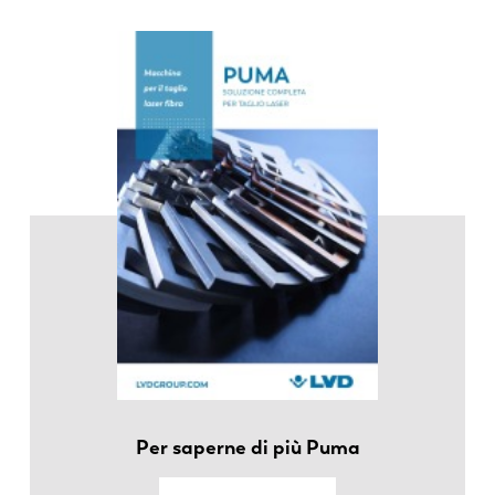
EN
NL
Per saperne di più Puma
FR
EN-US