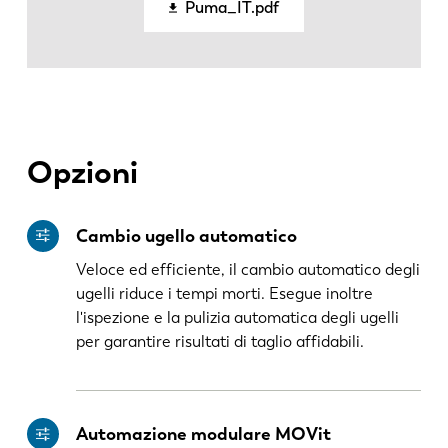
Puma_IT.pdf
DE
IT
ES
PT-PT
PL
SK
Opzioni
KO
CN
Cambio ugello automatico
Veloce ed efficiente, il cambio automatico degli
ugelli riduce i tempi morti. Esegue inoltre
l'ispezione e la pulizia automatica degli ugelli
per garantire risultati di taglio affidabili.
Automazione modulare MOVit