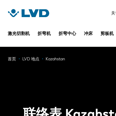
跳
转
关
到
主
要
激光切割机
折弯机
折弯中心
冲床
剪板机
内
容
面
首页
LVD 地点
Kazahstan
包
屑
联络表 Kazahst