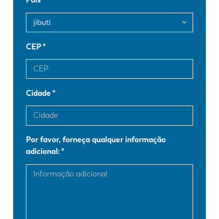
FR
EN-US
DE
IT
CEP
ES
PT-PT
Cidade
PL
SK
Por favor, forneça qualquer informação
KO
CN
adicional: