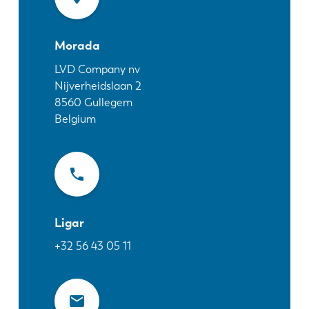
Notícias
Descubra a LVD
Morada
Experiências dos clientes
Eventos
LVD Company nv
Nijverheidslaan 2
Centro de Recursos
8560
Gullegem
Indústrias & soluções
Belgium
Carreiras
Contacte-nos
Ligar
+32 56 43 05 11