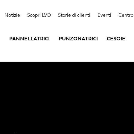
Notizie
Scopri LVD
Storie di clienti
Eventi
Centro 
PANNELLATRICI
PUNZONATRICI
CESOIE