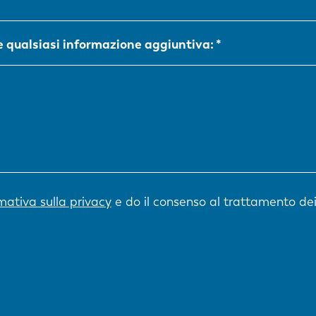
NL
FR
re qualsiasi informazione aggiuntiva:
IT
ES
SK
KO
rmativa sulla privacy
e do il consenso al trattamento dei