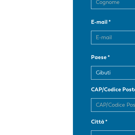
E-mail
Paese
CAP/Codice Post
Città