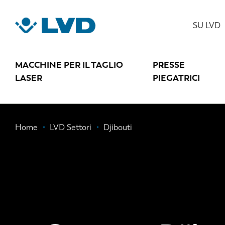
Salta
al
SU LVD
contenuto
principale
MACCHINE PER IL TAGLIO
PRESSE
LASER
PIEGATRICI
Briciole
Home
LVD Settori
Djibouti
di
pane