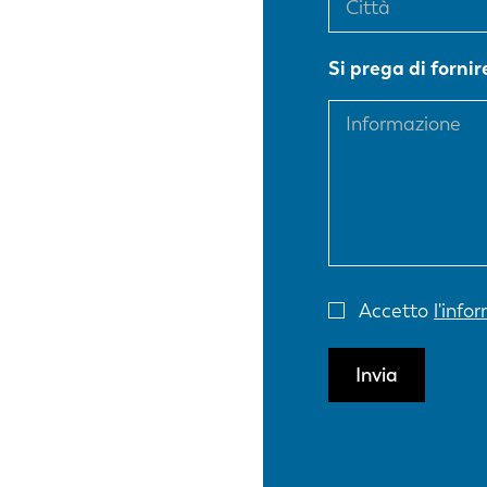
EN
Si prega di forni
DE
PL
Accetto
l'info
Invia