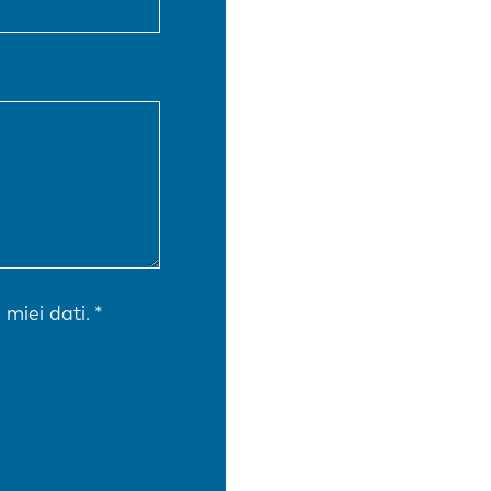
EN-US
PT-PT
CN
 miei dati.