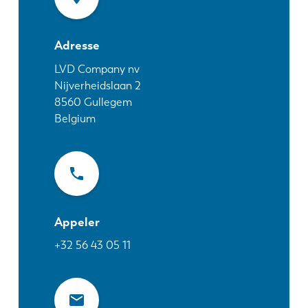
Actualités
Découvrez LVD
Adresse
Témoignages
Événements
LVD Company nv
Nijverheidslaan 2
Centre des ressources
8560
Gullegem
Secteurs et solutions
Belgium
Carrières
Contactez nous
Appeler
+32 56 43 05 11