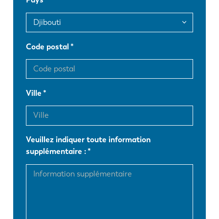
FR
EN-US
DE
IT
Code postal
ES
PT-PT
Ville
PL
SK
Veuillez indiquer toute information
KO
CN
supplémentaire :