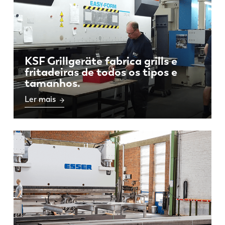
PL
SK
KO
CN
KSF Grillgeräte fabrica grills e
fritadeiras de todos os tipos e
tamanhos.
Ler mais