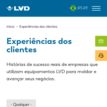
Passar
PT-PT
para
o
conteúdo
Navegação
principal
MÁQUINAS DE CORTE A LASER
Início
Experiências dos clientes
estrutural
DOBRADEIRAS
Experiências dos
clientes
PANELADORAS
PUNCIONADEIRAS
Histórias de sucesso reais de empresas que
GUILHOTINAS
utilizam equipamentos LVD para moldar e
SOFTWARE
avançar seus negócios.
ATENDIMENTO AO CLIENTE
Sobre a LVD
- Qualquer -