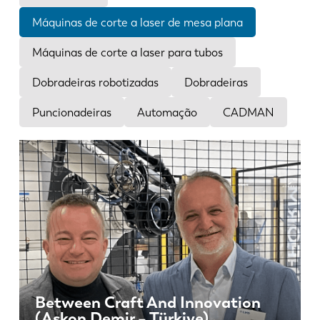
Notícias
Máquinas de corte a laser de mesa plana
Descubra a LVD
Experiências dos clientes
Máquinas de corte a laser para tubos
Eventos
Dobradeiras robotizadas
Dobradeiras
Centro de Recursos
Puncionadeiras
Automação
CADMAN
Indústrias & soluções
Carreiras
Contacte-nos
Between Craft And Innovation
(Askon Demir – Türkiye)