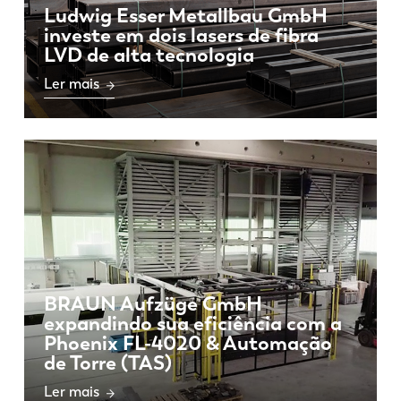
Ludwig Esser Metallbau GmbH
investe em dois lasers de fibra
LVD de alta tecnologia
Ler mais
BRAUN Aufzüge GmbH
expandindo sua eficiência com a
Phoenix FL-4020 & Automação
de Torre (TAS)
Ler mais