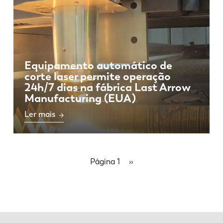
Equipamento automático de
corte laser permite operação
24h/7 dias na fábrica Last Arrow
Manufacturing (EUA)
Ler mais
Paginação
Página 1
Próxima
››
página