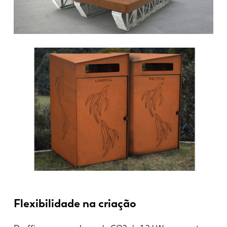
ES
PT-PT
PL
SK
KO
CN
Flexibilidade na criação