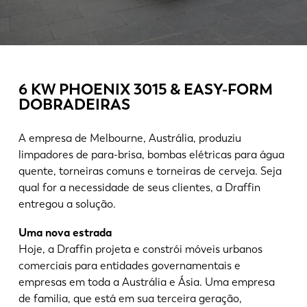
Notícias
Descubra a LVD
Experiências dos clientes
Eventos
6 KW PHOENIX 3015 & EASY-FORM
Centro de Recursos
DOBRADEIRAS
Indústrias & soluções
Carreiras
A empresa de Melbourne, Austrália, produziu
limpadores de para-brisa, bombas elétricas para água
quente, torneiras comuns e torneiras de cerveja. Seja
Contacte-nos
qual for a necessidade de seus clientes, a Draffin
entregou a solução.
Uma nova estrada
Hoje, a Draffin projeta e constrói móveis urbanos
comerciais para entidades governamentais e
empresas em toda a Austrália e Ásia. Uma empresa
de familia, que está em sua terceira geração,