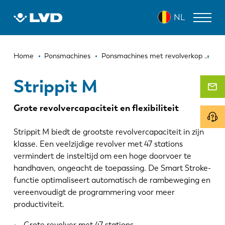
Overslaan
STRIPPIT M
NL
en
naar
de
Kruimelpad
inhoud
LASERSNIJMACHINES
Home
Ponsmachines
Ponsmachines met revolverkop
Str
gaan
AFKANTPERSEN
Strippit M
PANEELBUIGMACHINES
Grote revolvercapaciteit en flexibiliteit
PONSMACHINES
Strippit M biedt de grootste revolvercapaciteit in zijn
GUILLOTINESCHAREN
klasse. Een veelzijdige revolver met 47 stations
vermindert de insteltijd om een hoge doorvoer te
SOFTWARE
handhaven, ongeacht de toepassing. De Smart Stroke-
functie optimaliseert automatisch de rambeweging en
CUSTOMER SERVICE
vereenvoudigt de programmering voor meer
productiviteit.
Over LVD
Grote revolver met 47 stations