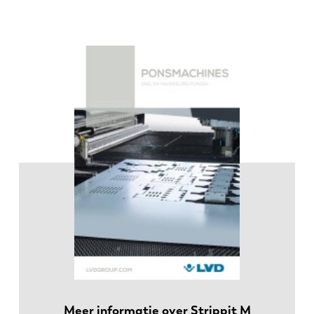
EN
NL
FR
EN-US
DE
IT
ES
PT-PT
PL
SK
KO
CN
Meer informatie over Strippit M