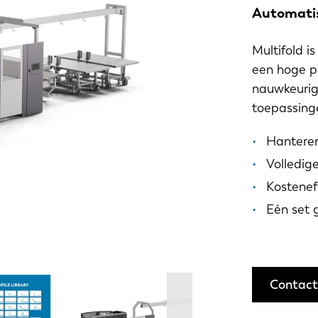
Automati
Multifold i
een hoge pr
nauwkeurig
toepassing
Hanteren
Volledig
Kostenef
Eén set 
Contact