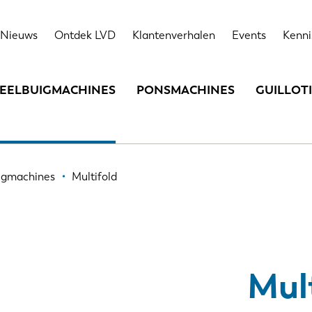
Highlights
Technische gegevens
Opties
Nieuws
Ontdek LVD
Klantenverhalen
Events
Kenni
EELBUIGMACHINES
PONSMACHINES
GUILLOT
igmachines
Multifold
Mul