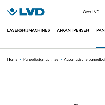
Overslaan
en
MULTIFOLD
Over LVD
naar
de
inhoud
LASERSNIJMACHINES
AFKANTPERSEN
PAN
gaan
Kruimelpad
Home
Paneelbuigmachines
Automatische paneelbu