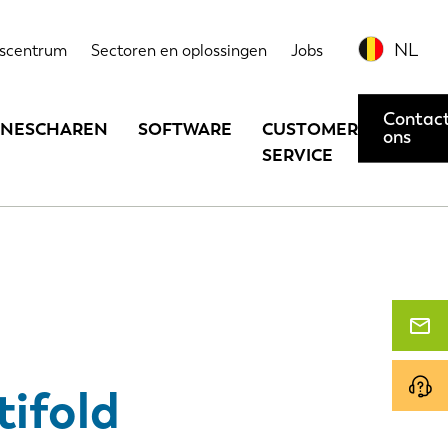
Neem contact met ons op of vraag een demonstratie aan
NL
scentrum
Sectoren en oplossingen
Jobs
Contac
INESCHAREN
SOFTWARE
CUSTOMER
ons
SERVICE
tifold