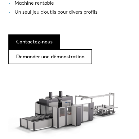
Actualités
Machine rentable
Découvrez LVD
Un seul jeu d'outils pour divers profils
Témoignages
Événements
Centre des ressources
Contactez-nous
Secteurs et solutions
Demander une démonstration
Carrières
Contactez nous