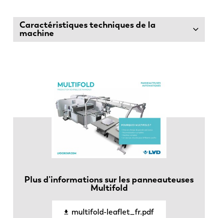
Caractéristiques techniques de la
EN
NL
machine
FR
EN-US
DE
IT
ES
PT-PT
PL
SK
Plus d'informations sur les panneauteuses
KO
CN
Multifold
multifold-leaflet_fr.pdf