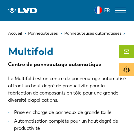
Aller
MULTIFOLD
FR
au
contenu
principal
Fil
MACHINES DE DÉCOUPE LASER
Accueil
Panneauteuses
Panneauteuses automatisees
Mul
d'Ariane
PRESSES PLIEUSES
Multifold
PANNEAUTEUSES
Centre de panneautage automatique
POINÇONNEUSES
Le Multifold est un centre de panneautage automatisé
MACHINES À CISAILLER
offrant un haut degré de productivité pour la
fabrication de composants en tôle pour une grande
LOGICIELS
diversité d'applications.
SERVICE CLIENT
Prise en charge de panneaux de grande taille
Automatisation complète pour un haut degré de
À propos de LVD
productivité