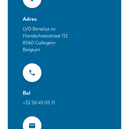
Nieuws
Ontdek LVD
Adres
Klantenverhalen
Events
LVD Benelux nv
Hondschotestraat 112
Kenniscentrum
8560
Gullegem
Sectoren en oplossingen
Belgium
Jobs
Contacteer ons
Bel
+32 56 43 05 11