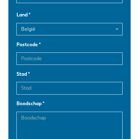
FR
EN-US
Land
DE
IT
Postcode
ES
PT-PT
PL
SK
Stad
KO
CN
Boodschap