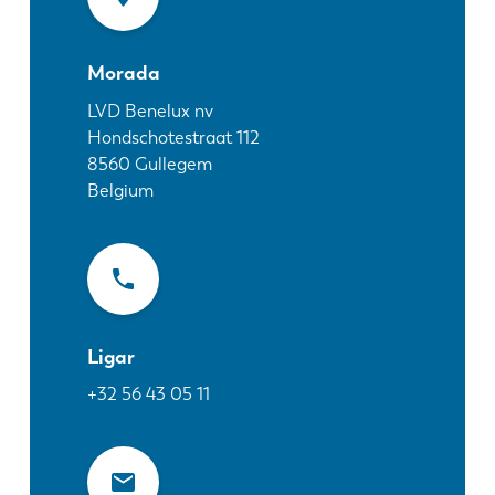
Notícias
Descubra a LVD
Morada
Experiências dos clientes
Eventos
LVD Benelux nv
Hondschotestraat 112
Centro de Recursos
8560
Gullegem
Indústrias & soluções
Belgium
Carreiras
Contacte-nos
Ligar
+32 56 43 05 11