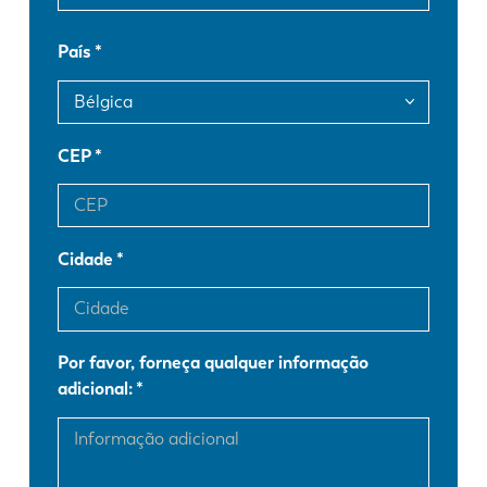
País
FR
EN-US
DE
IT
CEP
ES
PT-PT
Cidade
PL
SK
KO
CN
Por favor, forneça qualquer informação
adicional: