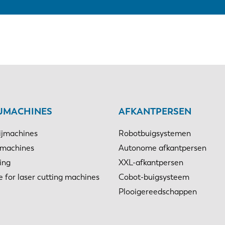
IJMACHINES
AFKANTPERSEN
ijmachines
Robotbuigsystemen
jmachines
Autonome afkantpersen
ing
XXL-afkantpersen
e for laser cutting machines
Cobot-buigsysteem
Plooigereedschappen