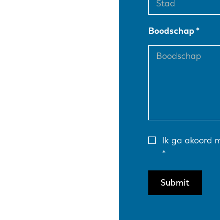
EN
Boodschap
DE
PL
Ik ga akoord 
Submit