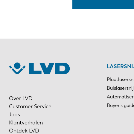
LASERSN
Plaatlasersn
Buislasersni
Automatiser
Over LVD
Buyer's guid
Customer Service
Jobs
Klantverhalen
Ontdek LVD