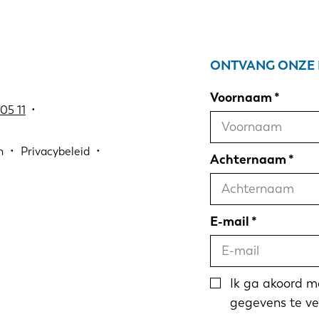
ONTVANG ONZE 
Voornaam
05 11
•
n
Privacybeleid
Achternaam
E-mail
Ik ga akoord 
gegevens te ve