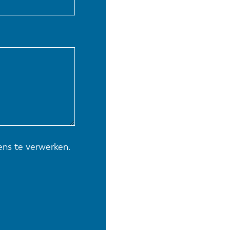
EN-US
PT-PT
CN
ns te verwerken.