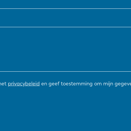
NL
FR
IT
ES
SK
KO
met
privacybeleid
en geef toestemming om mijn gegeve