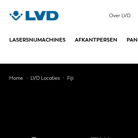
Overslaan
en
Over LVD
naar
de
inhoud
LASERSNIJMACHINES
AFKANTPERSEN
PAN
gaan
Kruimelpad
Home
LVD Locaties
Fiji