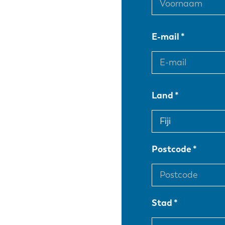
E-mail
Land
Postcode
Stad