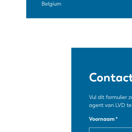
Belgium
Contact
Vul dit formulier 
agent van LVD te
Voornaam