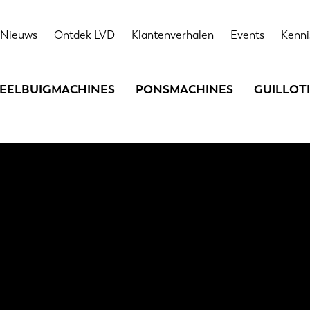
Nieuws
Ontdek LVD
Klantenverhalen
Events
Kenni
EELBUIGMACHINES
PONSMACHINES
GUILLOT