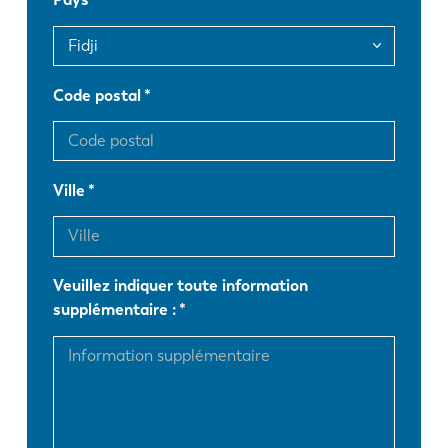
FR
EN-US
DE
IT
Code postal
ES
PT-PT
Ville
PL
SK
Veuillez indiquer toute information
KO
CN
supplémentaire :