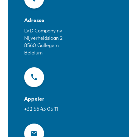
Actualités
Découvrez LVD
Adresse
Témoignages
Événements
LVD Company nv
Nijverheidslaan 2
Centre des ressources
8560
Gullegem
Secteurs et solutions
Belgium
Carrières
Contactez nous
Appeler
+32 56 43 05 11