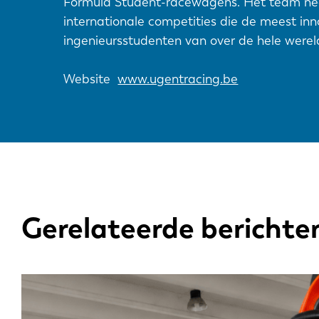
Formula Student-racewagens. Het team ne
DE
internationale competities die de meest in
ingenieursstudenten van over de hele were
PL
Website
www.ugentracing.be
Gerelateerde berichte