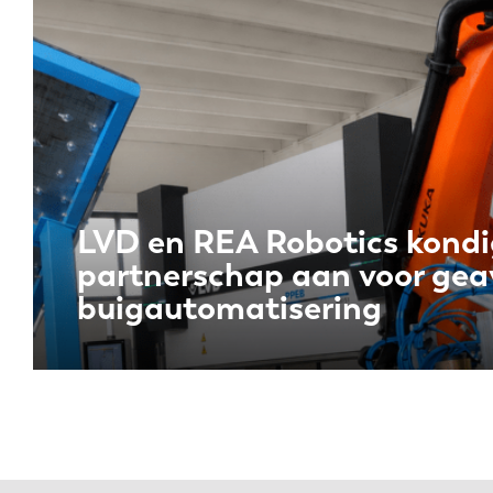
LVD en REA Robotics kondi
partnerschap aan voor ge
buigautomatisering