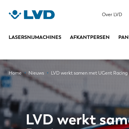
Overslaan
en
Over LVD
naar
de
inhoud
LASERSNIJMACHINES
AFKANTPERSEN
PAN
gaan
Kruimelpad
Home
Nieuws
LVD werkt samen met UGent Racing 
LVD werkt sam