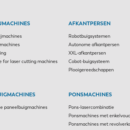
IJMACHINES
AFKANTPERSEN
ijmachines
Robotbuigsystemen
jmachines
Autonome afkantpersen
ing
XXL-afkantpersen
e for laser cutting machines
Cobot-buigsysteem
Plooigereedschappen
UIGMACHINES
PONSMACHINES
e paneelbuigmachines
Pons-lasercombinatie
Ponsmachines met enkelvoud
Ponsmachines met revolverk