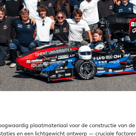
hoogwaardig plaatmateriaal voor de constructie van d
staties en een lichtgewicht ontwerp — cruciale factoren