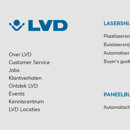
LASERSN
Plaatlasersn
Buislasersni
Automatiser
Over LVD
Buyer's guid
Customer Service
Jobs
Klantverhalen
Ontdek LVD
Events
PANEELB
Kenniscentrum
Automatisch
LVD Locaties