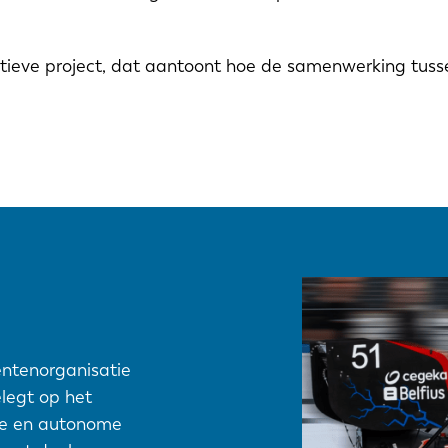
vatieve project, dat aantoont hoe de samenwerking tuss
entenorganisatie
elegt op het
NL
FR
e en autonome