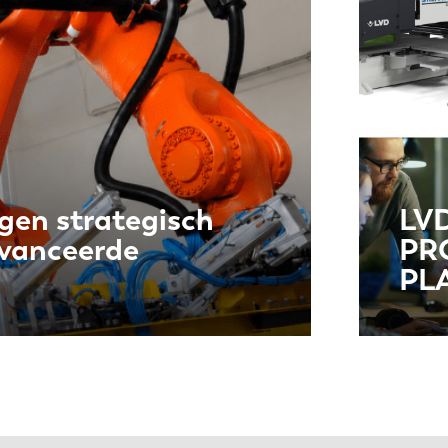
gen strategisch
LV
avanceerde
PR
PL