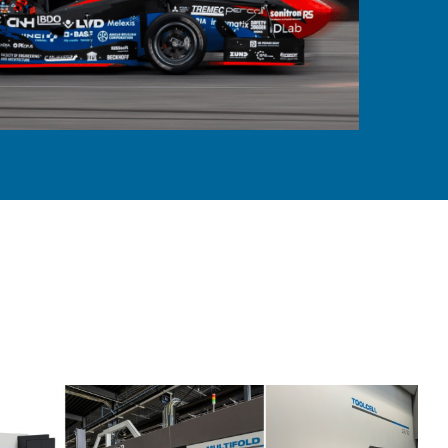
PT-PT
CN