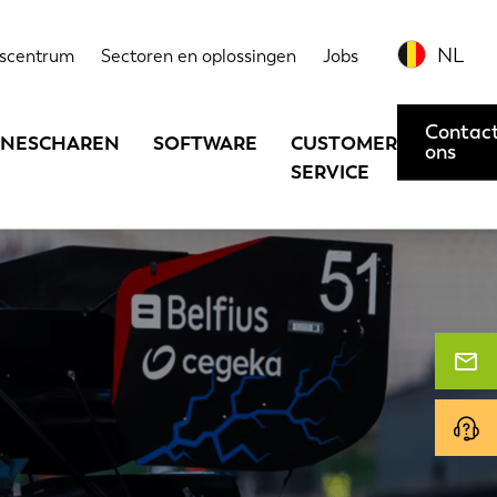
NL
scentrum
Sectoren en oplossingen
Jobs
Contac
INESCHAREN
SOFTWARE
CUSTOMER
ons
SERVICE